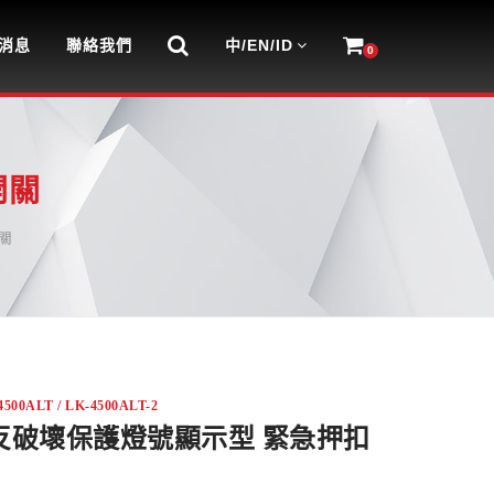
消息
聯絡我們
中/EN/ID
0
開關
關
00ALT / LK-4500ALT-2
反破壞保護燈號顯示型 緊急押扣