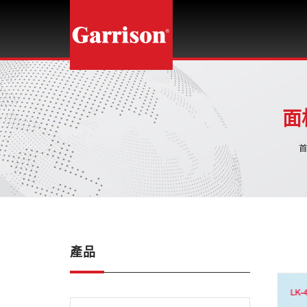
龍
光
企
業
面
股
份
有
限
公
司
產品