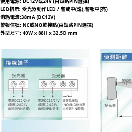
• 使用電源: DC12V或24V (由短路PIN選擇)
• LED指示: 受光器動作LED / 警戒中(熄),警報中(亮)
 消耗電流:38mA (DC12V)
• 警報信號: NC或NO乾接點(由短路PIN選擇)
 外型尺寸: 40W x 88H x 32.5D mm