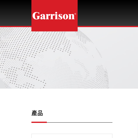
龍
光
企
業
股
份
有
限
公
司
產品