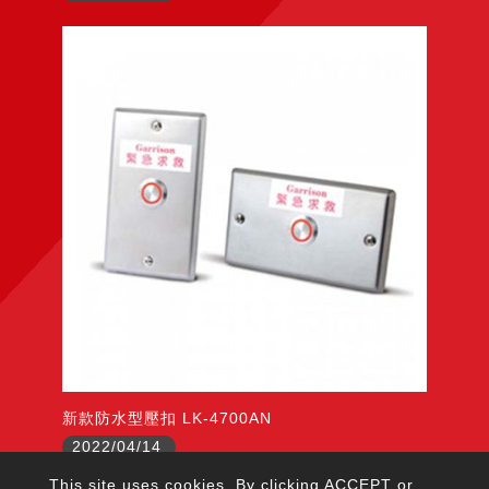
新款防水型壓扣 LK-4700AN
2022/04/14
This site uses cookies. By clicking ACCEPT or