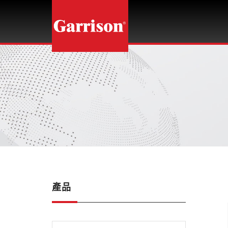
龍
光
企
業
股
份
有
限
公
司
產品