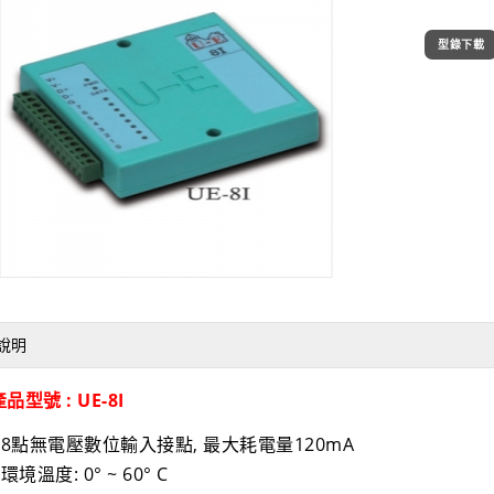
型錄下載
說明
品型號 : UE-8I
• 8點無電壓數位輸入接點, 最大耗電量120mA
 環境溫度: 0° ~ 60° C