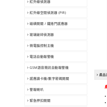
紅外線偵測器
紅外線空間偵測器 (PIR)
磁磺開關 / 鐵捲門感應器
玻璃破碎偵測器
微電腦控制主機
電話自動報警機
GSM語音簡訊自動報警機
產品
感應讀卡機/數字密碼開關
產
警報喇叭
緊急押扣開關
•