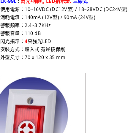
•
LK-99L
:
閃光+喇叭, LED指示燈.
三線式
 使用電源：10~16VDC (DC12V型) / 18~28VDC (DC24V型)
 消耗電流：140mA (12V型) / 90mA (24V型)
• 警報頻率：2.4~3.7KHz
• 警報音量：110 dB
• 閃光指示：
4
只強光LED
• 安裝方式：埋入式 有逆接保護
 外型尺寸：70 x 120 x 35 mm