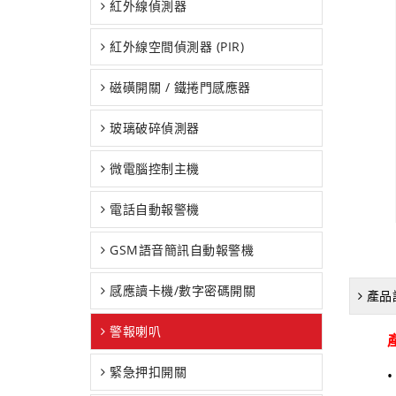
紅外線偵測器
紅外線空間偵測器 (PIR)
磁磺開關 / 鐵捲門感應器
玻璃破碎偵測器
微電腦控制主機
電話自動報警機
GSM語音簡訊自動報警機
感應讀卡機/數字密碼開關
產品
警報喇叭
產
緊急押扣開關