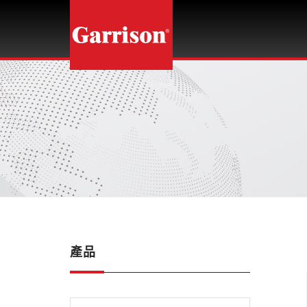
龍
光
企
業
股
份
有
限
公
司
產品