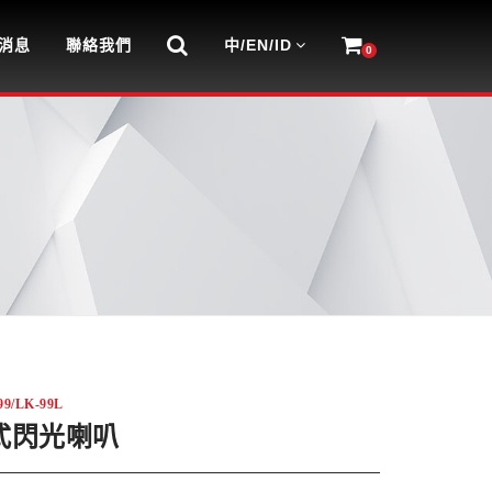
消息
聯絡我們
中/EN/ID
0
9/LK-99L
式閃光喇叭