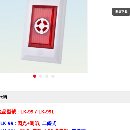
型錄下載
說明
品型號 : LK-99 / LK-99L
•
LK-99
:
閃光+喇叭,
二線式